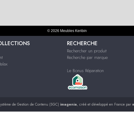
© 2026 Meubles Keribin
OLLECTIONS
RECHERCHE
Rechercher un produit
nt
Recherche par marque
Relax
Le Bonus Réparation
ystème de Gestion de Contenu (SGC)
imagenia
, créé et développé en France par