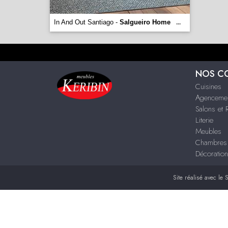
In And Out Santiago -
Salgueiro Home
...
NOS C
Cuisines
Agenceme
Salons et 
Literie
Meubles
Chambres
Décoration
Site réalisé avec le
S