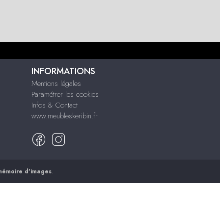
INFORMATIONS
Mentions légales
Paramétrer les cookies
Infos & Contact
www.meubleskeribin.fr
mémoire d'images
.