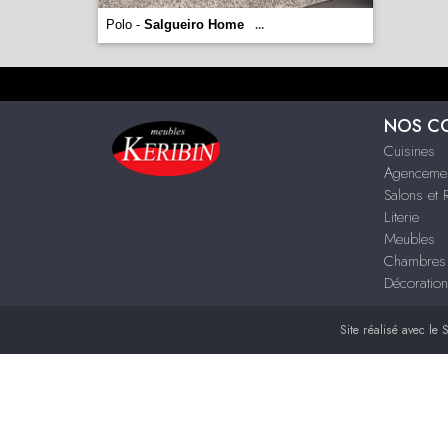
Polo -
Salgueiro Home
...
NOS C
Cuisines
Agenceme
Salons et 
Literie
Meubles
Chambres
Décoration
Site réalisé avec le
S