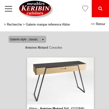
<< Retour
>
Recherche
>
Galerie marque reference Ablon
Antoine Motard
Consoles
Ablon -
Antoine Motard
Réf. 42103MN
...