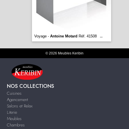
Voyage -
Antoine Motard
Réf. 41508
...
© 2026 Meubles Keribin
NOS COLLECTIONS
Cuisines
Agencement
Salons et Relax
Literie
Meubles
Chambres