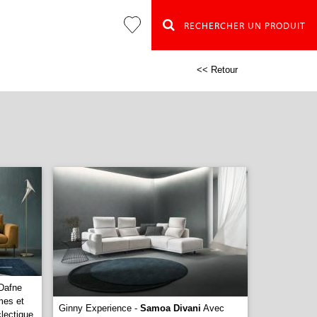
RECHERCHER UN PRODUIT
<< Retour
Dafne
mes et
Ginny Experience -
Samoa Divani
Avec
clectique