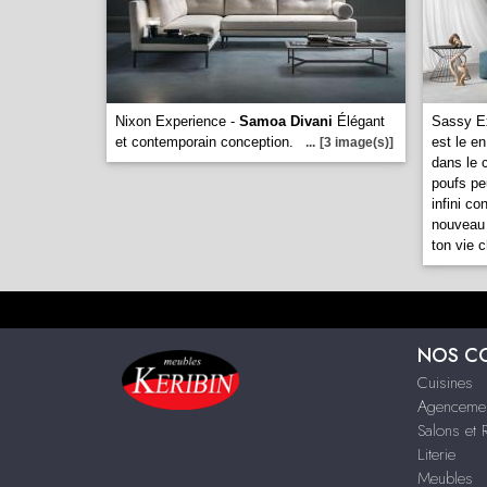
Nixon Experience -
Samoa Divani
Élégant
Sassy E
et contemporain conception.
est le e
...
[3 image(s)]
dans le c
poufs pe
infini co
nouveau 
ton vie 
NOS C
Cuisines
Agenceme
Salons et 
Literie
Meubles