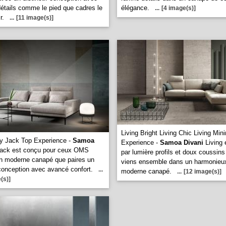
 détails comme le pied que cadres le
élégance.
...
[4 image(s)]
r.
...
[11 image(s)]
Living Bright Living Chic Living Min
y Jack Top Experience -
Samoa
Experience -
Samoa Divani
Living e
ack est conçu pour ceux OMS
par lumière profils et doux coussins
un moderne canapé que paires un
viens ensemble dans un harmonieu
conception avec avancé confort.
...
moderne canapé.
...
[12 image(s)]
(s)]