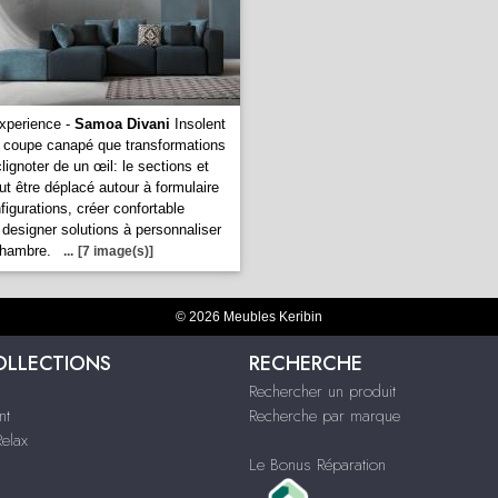
xperience -
Samoa Divani
Insolent
n coupe canapé que transformations
lignoter de un œil: le sections et
ut être déplacé autour à formulaire
nfigurations, créer confortable
designer solutions à personnaliser
chambre.
...
[7 image(s)]
© 2026 Meubles Keribin
OLLECTIONS
RECHERCHE
Rechercher un produit
nt
Recherche par marque
Relax
Le Bonus Réparation