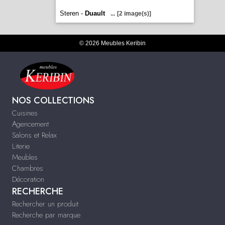
Steren -
Duault
...
[2 image(s)]
© 2026 Meubles Keribin
NOS COLLECTIONS
Cuisines
Agencement
Salons et Relax
Literie
Meubles
Chambres
Décoration
RECHERCHE
Rechercher un produit
Recherche par marque