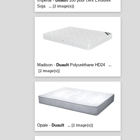
Imperial -
Duault
100 pour cent Evolufex
Soja
...
[2 image(s)]
Madison -
Duault
Polyuréthane HD24
...
[2 image(s)]
Opale -
Duault
...
[2 image(s)]