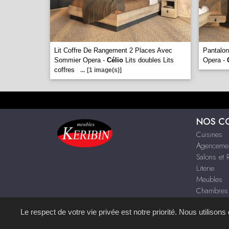
Lit Coffre De Rangement 2 Places Avec
Pantalon
Sommier Opera -
Célio
Lits doubles Lits
Opera -
coffres
...
[1 image(s)]
NOS C
Cuisines
Agenceme
Salons et 
Literie
Meubles
Chambres
Décoration
Le respect de votre vie privée est notre priorité. Nous utilison
Site réalisé avec le
S