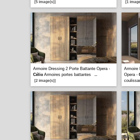
[5 image(s)]
[1 image
Armoire Dressing 2 Porte Battante Opera -
Armoire 
Célio
Armoires portes battantes
Opera -
...
coulissa
[2 image(s)]