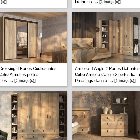
battantes
(s)]
...
[1 image(s)]
Dressing 3 Portes Coulissantes
Armoire D Angle 2 Portes Battantes
Célio
Armoires portes
Célio
Armoire d'angle 2 portes batt
ntes
Dressings d'angle
...
[2 image(s)]
...
[1 image(s)]