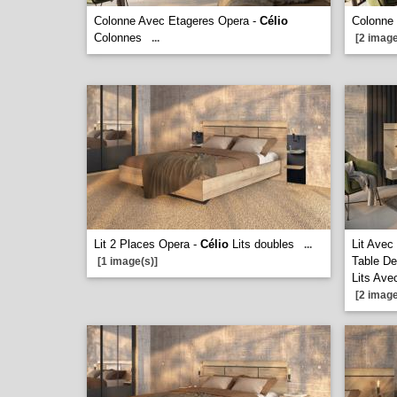
Colonne Avec Etageres Opera -
Célio
Colonne
Colonnes
...
[2 image
Lit 2 Places Opera -
Célio
Lits doubles
Lit Avec
...
Table D
[1 image(s)]
Lits Avec
[2 image