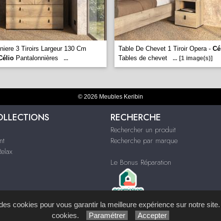
niere 3 Tiroirs Largeur 130 Cm
Table De Chevet 1 Tiroir Opera -
Cé
Célio
Pantalonnières
Tables de chevet
...
...
[1 image(s)]
© 2026 Meubles Keribin
OLLECTIONS
RECHERCHE
Rechercher un produit
nt
Recherche par marque
Relax
Le Bonus Réparation
s des cookies pour vous garantir la meilleure expérience sur notre site.
cookies.
Paramétrer
Accepter
ystème de Gestion de Contenu (SGC)
imagenia
, créé et développé en France par