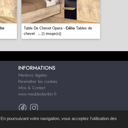
lio
Table De Chevet Opera -
Célio
Tables de
chevet
...
[1 image(s)]
INFORMATIONS
Mentions légales
Paramétrer les cookies
Infos & Contact
www.meubleskeribin.fr
 En poursuivant votre navigation, vous acceptez l’utilisation des
mémoire d'images
.