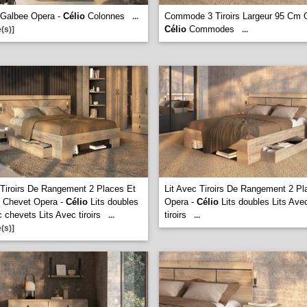
 Galbee Opera -
Célio
Colonnes
Commode 3 Tiroirs Largeur 95 Cm 
...
Célio
Commodes
(s)]
...
 Tiroirs De Rangement 2 Places Et
Lit Avec Tiroirs De Rangement 2 Pl
e Chevet Opera -
Célio
Lits doubles
Opera -
Célio
Lits doubles Lits Ave
 chevets Lits Avec tiroirs
tiroirs
...
...
(s)]