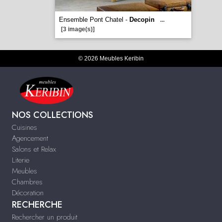
Ensemble Pont Chatel -
Decopin
...
[3 image(s)]
© 2026 Meubles Keribin
NOS COLLECTIONS
Cuisines
Agencement
Salons et Relax
Literie
Meubles
Chambres
Décoration
RECHERCHE
Rechercher un produit